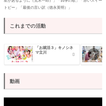
星があるように（荒木一郎）」「四季の歌」「赤いスイー
トピー」「最後の言い訳（徳永英明）」
これまでの活動
「お就活３」キノシネ
マ立川
動画