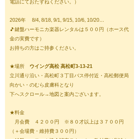
電話にておたずねください。）
2026年 8/4, 8/18, 9/1, 9/15, 10/6, 10/20…
🎵鍵盤ハーモニカ楽器レンタルは５００円（ホース代
金の実費です）
お持ちの方はご持参ください。
★場所
ウイング高松 高松町3-13-21
立川通り沿い・高松町３丁目バス停付近・高松郵便局
向かい・のむら皮膚科となり
下へスクロール→地図と案内ございます。
★料金
月会費 ４２００円 ※８０才以上は３７００円
（＋会場費・維持費３００円）